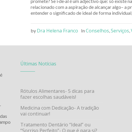
promete? Se i·de·al é um adjectivo que: só existe na
relacionado com a aspiração de alcançar algo– a pri
entender o significado de ideal de forma individual,
Dra Helena Franco
Conselhos
Serviços
by
In
,
,
Últimas Notícias
 é
Rótulos Alimentares- 5 dicas para
fazer escolhas saudáveis!
.
Medicina com Dedicação- A tradição
vai continuar!
odas
 campo
Tratamento Dentário “Ideal” ou
“Sorriso Perfeito”- O que é para si?