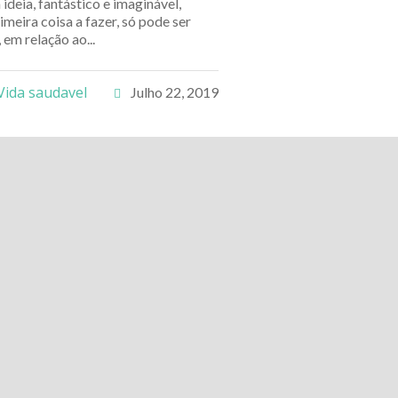
 ideia, fantástico e imaginável,
meira coisa a fazer, só pode ser
 em relação ao...
Vida saudavel
Julho 22, 2019