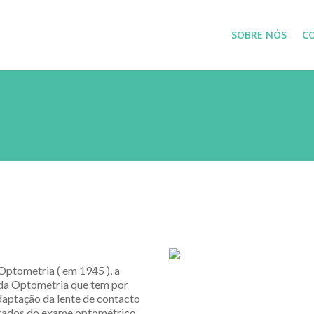
SOBRE NÓS
C
ptometria ( em 1945 ), a
 da Optometria que tem por
daptação da lente de contacto
ltados do exame optométrico.