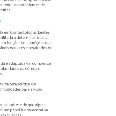
retende adaptar lentes de
cífica.
o
da em Contactologia (Lentes
ilitada a determinar qual a
e em função das condições que
inais oculares e resultados do
da e adaptada vai compensar,
gularidades da córnea e
s.
ajuda terapêutica em
ificuldades para a visão
r a hipótese de que alguns
ter um papel fundamental na
 em crianças.