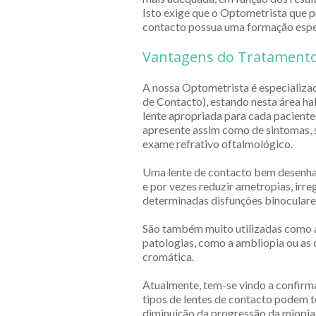
Isto exige que o Optometrista que p
contacto possua uma formação espe
Vantagens do Tratament
A nossa Optometrista é especializa
de Contacto), estando nesta área hab
lente apropriada para cada pacient
apresente assim como de sintomas, s
exame refrativo oftalmológico.
Uma lente de contacto bem desenha
e por vezes reduzir ametropias, irre
determinadas disfunções binoculare
São também muito utilizadas como 
patologias, como a ambliopia ou as d
cromática.
Atualmente, tem-se vindo a confirma
tipos de lentes de contacto podem 
diminuição da progressão da miopia