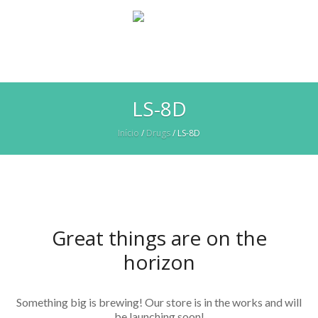
LS-8D
Início
/
Drugs
/ LS-8D
Great things are on the
horizon
Something big is brewing! Our store is in the works and will
be launching soon!