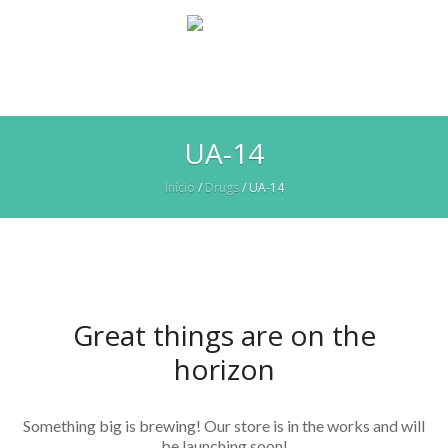
UA-14
Início
/
Drugs
/ UA-14
Great things are on the
horizon
Something big is brewing! Our store is in the works and will
be launching soon!