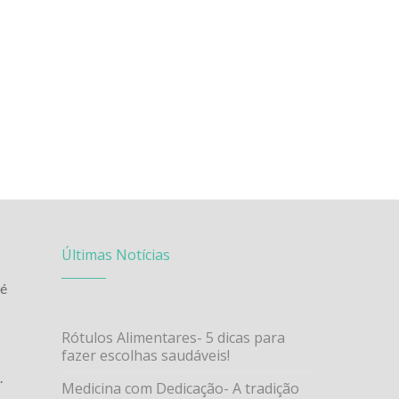
Últimas Notícias
 é
Rótulos Alimentares- 5 dicas para
fazer escolhas saudáveis!
.
Medicina com Dedicação- A tradição