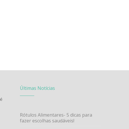
Últimas Notícias
 é
Rótulos Alimentares- 5 dicas para
fazer escolhas saudáveis!
.