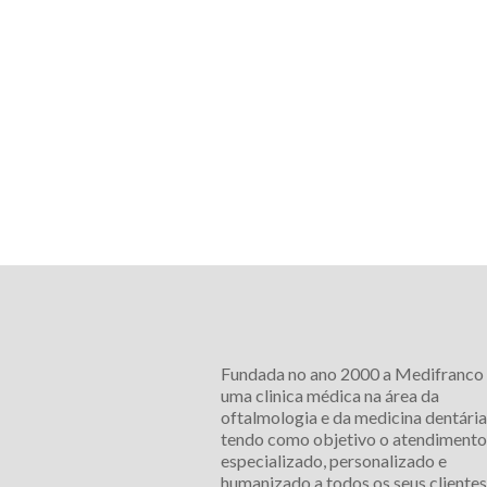
Fundada no ano 2000 a Medifranco
uma clinica médica na área da
oftalmologia e da medicina dentária
tendo como objetivo o atendimento
especializado, personalizado e
humanizado a todos os seus clientes