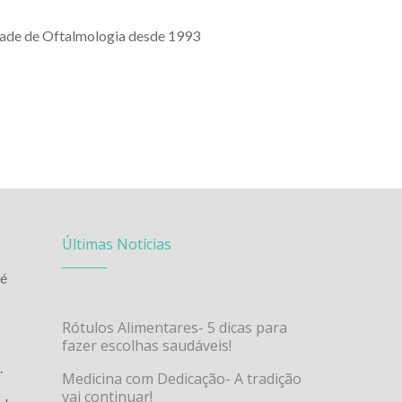
dade de Oftalmologia desde 1993
Últimas Notícias
 é
Rótulos Alimentares- 5 dicas para
fazer escolhas saudáveis!
.
Medicina com Dedicação- A tradição
vai continuar!