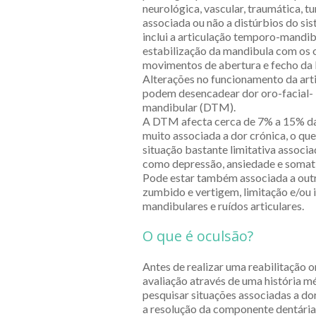
neurológica, vascular, traumática, t
associada ou não a distúrbios do si
inclui a articulação temporo-mandib
estabilização da mandibula com os 
movimentos de abertura e fecho da 
Alterações no funcionamento da ar
podem desencadear dor oro-facial-
mandibular (DTM).
A DTM afecta cerca de 7% a 15% da
muito associada a dor crónica, o q
situação bastante limitativa associa
como depressão, ansiedade e somat
Pode estar também associada a out
zumbido e vertigem, limitação e/o
mandibulares e ruídos articulares.
O que é oculsão?
Antes de realizar uma reabilitação o
avaliação através de uma história mé
pesquisar situações associadas a do
a resolução da componente dentária