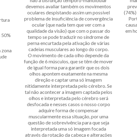
não à disfunção temporo-mandibular
man
devemos avaliar também os movimentos
prev
oculares despistando assim um possível
(74%)
problema de insuficiência de convergência
Port
rtura
ocular (que nada tem que ver com a
causa
qualidade da visão) que com o passar do
em ho
 a 50%
tempo se pode traduzir no síndrome de
perna encurtada pela ativação de várias
cadeias musculares ao longo do corpo.
a zona
O movimento de cada olho depende da
tude
função de 6 músculos, que se têm de mover
de igual forma para garantir que os dois
olhos apontem exatamente na mesma
direção e captar uma só imagem
nitidamente interpretada pelo cérebro. Se
tal não acontecer a imagem captada pelos
olhos e interpretada pelo cérebro será
desfocada e nesses casos o nosso corpo
adquire forma de compensar
muscularmente essa situação, por uma
questão de sobrevivência para que seja
interpretada uma só imagem focada
através da rotação da cabeça e alterações