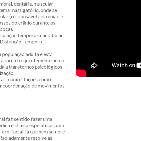
umoral, dentária, muscular
stema mastigatório, onde se
ular (responsável pela união e
ossos do crânio durante os
boca).
ticulação temporo-mandibular
 Disfunção Temporo-
 população adulta e está
ue a torna frequentemente numa
da a transtornos psicológicos
ização.
ras manifestações como
u incoordenação de movimentos
ral faz sentido fazer uma
dica e clínica especificas para
r oro-facial, já que nem sempre
 isoladamente resolve as