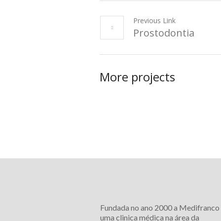
Previous Link
Prostodontia
More projects
Fundada no ano 2000 a Medifranco
uma clinica médica na área da