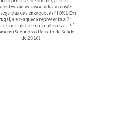
têm por mais de um ano, as mais
alentes são as associadas a tensão
 seguidas das enxaquecas (10%). Em
ugal, a enxaqueca representa a 2ª
 de morbilidade em mulheres e a 5ª
mens (Segundo o Retrato da Saúde
de 2018).